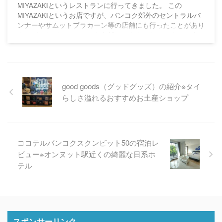
MIYAZAKIというレストランに行ってきました。 この
MIYAZAKIというお店ですが、バンコク郊外のセントラルバ
ンナーやサムットプラカーン等の店舗にも行ったことがあり
ますが、なぜかバンコク中心部にはあまりないですね。 知
名度は低いのかもしれませんが、個人的にはけっこう気に入
っているお店です。 下の写真はパタヤのセントラルフェス
ティバルの6階に入っている店舗です。 名前は、日本語で鉄
板焼 宮崎となっていますが、日本のお店とは関係なくタイ
スキで有名なM ...
good goods（グッドグッズ）の紹介※タイ
らしさ溢れるおすすめお土産ショップ
ココテルバンコクスクンビット50の宿泊レ
ビュー※オンヌット駅近くの綺麗な日系ホ
テル
スポンサーリンク