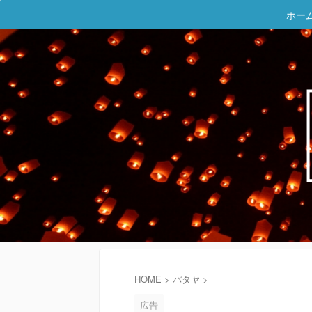
ホー
HOME
>
パタヤ
>
広告