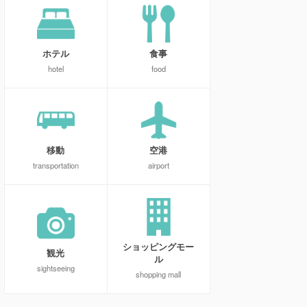
ホテル
食事
hotel
food
移動
空港
transportation
airport
ショッピングモー
観光
ル
sightseeing
shopping mall