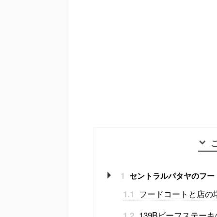
1
セントラルパタヤのフー
フードコートと店の
1.1
139Bビーフステー
1.2