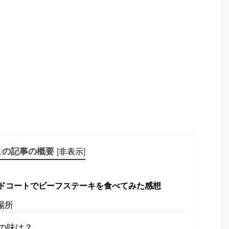
この記事の概要
[
非表示
]
ドコートでビーフステーキを食べてみた感想
場所
キの味は？