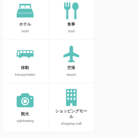
ホテル
食事
hotel
food
移動
空港
transportation
airport
ショッピングモー
観光
ル
sightseeing
shopping mall