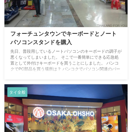
フォーチュンタウンでキーボードとノート
パソコンスタンドを購入
先日、普段用しているノートパソコンのキーボードの調子が
悪くなってしまいました。 そこで一番簡単にできる応急処
置として外付けキーボードを買うことにしました。 バンコ
クでPC部品を買う場所は？ バンコクでパソコン関連のパー
ツを買う場合はラチャダーにあるフォーチュンタウンかプラ
トゥナーム市場の近くにあるパンティッププラザがありま
す。 MBK（マーブンクロンセンター）は？と思う人もいる
タイ全般
かもしれませんが、MBKはモバイル関連商品が中心のため
パソコン関連のものはあまりないです。 パンティッププラ
ザはちょっとアクセスが ...