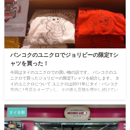
バンコクのユニクロでジョリビーの限定Tシ
ャツを買った！
今回はタイのユニクロでの買い物の話です。 バンコクのユ
ニクロで買ったジョリビーの限定Tシャツを紹介します。 タ
イのユニクロについて ユニクロは2011年にタイ・バンコク
市内に1号店をオープンし、その後も店舗を増やし続けてい
ます。 バンコク市内ではセントラルワールドやサイアムパ
ラゴン、最近新しくできたエムクオーティエなどに店舗を出
しています。 タイ全土を含めると20店舗以上出店していま
タイ全般
す。 売っている商品は？ 販売されている商品については、
基本的には日本で売っているものと変わりません。値段は日
本で買うより多 ...