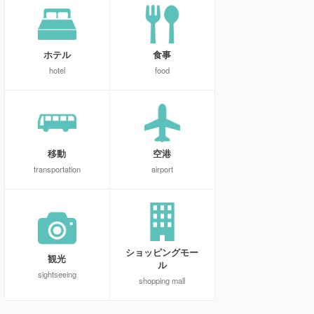
ホテル
食事
hotel
food
移動
空港
transportation
airport
ショッピングモー
観光
ル
sightseeing
shopping mall