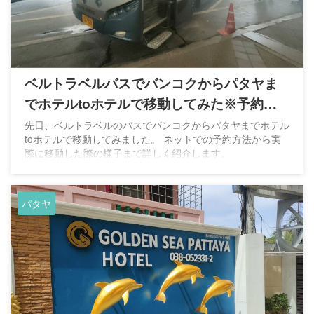
ベルトラベルバスでバンコクからパタヤま
でホテルtoホテルで移動してみた※予約方
法も解説
先日、ベルトラベルのバスでバンコクからパタヤまでホテル
toホテルで移動してみました。 ネットでの予約方法から実
際に移動した際の様子まで詳しく紹介します。
パタヤ