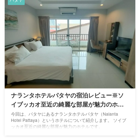
ナランタホテルパタヤの宿泊レビュー※ソ
イブッカオ至近の綺麗な部屋が魅力のホテ
ル
今回は、パタヤにあるナランタホテルパタヤ（Nalanta
Hotel Pattaya）というホテルについて紹介します。 ソイブ
ッカオ至近の綺麗な部屋が魅力のホテルです。