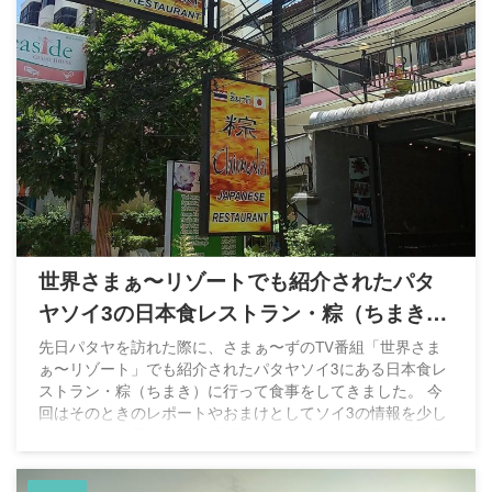
世界さまぁ〜リゾートでも紹介されたパタ
ヤソイ3の日本食レストラン・粽（ちまき）
に行ってきた
先日パタヤを訪れた際に、さまぁ〜ずのTV番組「世界さま
ぁ〜リゾート」でも紹介されたパタヤソイ3にある日本食レ
ストラン・粽（ちまき）に行って食事をしてきました。 今
回はそのときのレポートやおまけとしてソイ3の情報を少し
紹介したいと思います。 世界さまぁ〜リゾートとは 「世界
さまぁ〜リゾート」とは、さまぁ〜ずの三村マサカズさんと
大竹一樹さんがMCを務めTBS系列で日曜日の0:00～